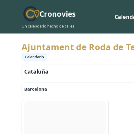
Cronovies
Calend
Un calendario hecho de calles
Ajuntament de Roda de T
Calendario
Cataluña
Barcelona