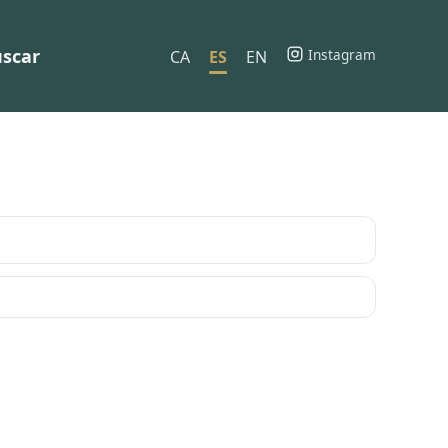
scar
Instagram
CA
ES
EN