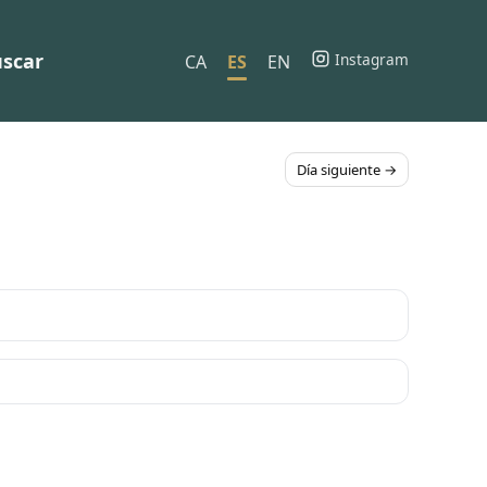
scar
Instagram
CA
ES
EN
Día siguiente →