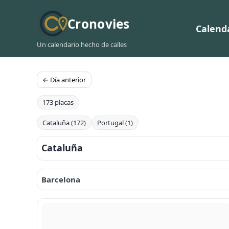
Cronovies
Calend
Un calendario hecho de calles
← Día anterior
173 placas
Cataluña (172)
Portugal (1)
Cataluña
Barcelona