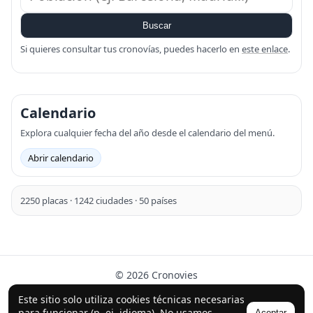
Buscar
Si quieres consultar tus cronovías, puedes hacerlo en
este enlace
.
Calendario
Explora cualquier fecha del año desde el calendario del menú.
Abrir calendario
2250 placas · 1242 ciudades · 50 países
© 2026 Cronovies
Historia en las calles · Desarrollado con la ayuda de IA
Este sitio solo utiliza cookies técnicas necesarias
(ChatGPT).
para funcionar (p. ej. idioma). No usamos
Aceptar