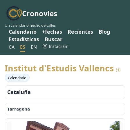
Cronovies
Un calendario hecho de calles
Calendario
+fechas
Recientes
Blog
Estadísticas
Buscar
Instagram
CA
ES
EN
Institut d'Estudis Vallencs
(1)
Calendario
Cataluña
Tarragona