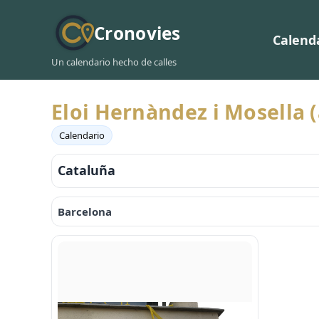
Cronovies
Calend
Un calendario hecho de calles
Eloi Hernàndez i Mosella 
Calendario
Cataluña
Barcelona