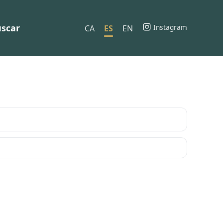
scar
Instagram
CA
ES
EN