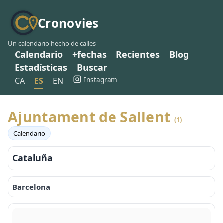
Cronovies
Un calendario hecho de calles
Calendario
+fechas
Recientes
Blog
Estadísticas
Buscar
Instagram
CA
ES
EN
Ajuntament de Sallent
(1)
Calendario
Cataluña
Barcelona