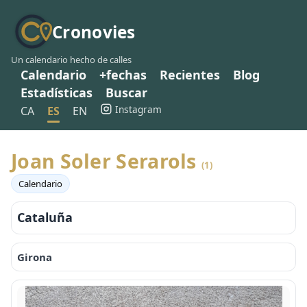
Cronovies
Un calendario hecho de calles
Calendario
+fechas
Recientes
Blog
Estadísticas
Buscar
Instagram
CA
ES
EN
Joan Soler Serarols
(1)
Calendario
Cataluña
Girona