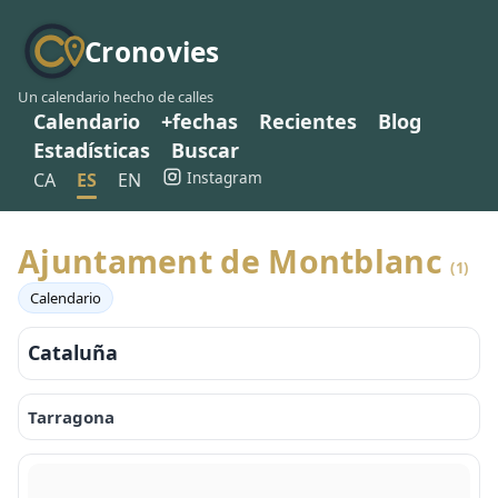
Cronovies
Un calendario hecho de calles
Calendario
+fechas
Recientes
Blog
Estadísticas
Buscar
Instagram
CA
ES
EN
Ajuntament de Montblanc
(1)
Calendario
Cataluña
Tarragona