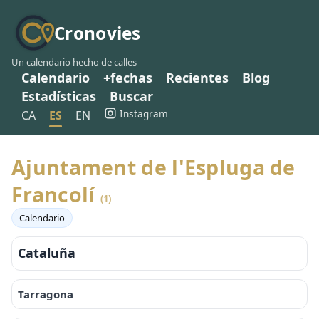
Cronovies
Un calendario hecho de calles
Calendario
+fechas
Recientes
Blog
Estadísticas
Buscar
Instagram
CA
ES
EN
Ajuntament de l'Espluga de
Francolí
(1)
Calendario
Cataluña
Tarragona