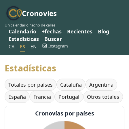
Cronovies
Un calendario hecho de calles
Calendario
+fechas
Recientes
Blog
Estadísticas
Buscar
Instagram
CA
ES
EN
Estadísticas
Totales por países
Cataluña
Argentina
España
Francia
Portugal
Otros totales
Cronovías por países