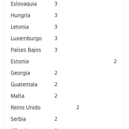
Eslovaquia
3
Hungría
3
Letonia
3
Luxemburgo
3
Países Bajos
3
Estonia
2
Georgia
2
Guatemala
2
Malta
2
Reino Unido
2
Serbia
2