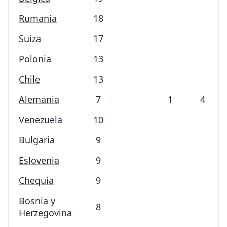
Rumania
18
Suiza
17
Polonia
13
Chile
13
Alemania
7
1
4
Venezuela
10
Bulgaria
9
Eslovenia
9
Chequia
9
Bosnia y
8
Herzegovina