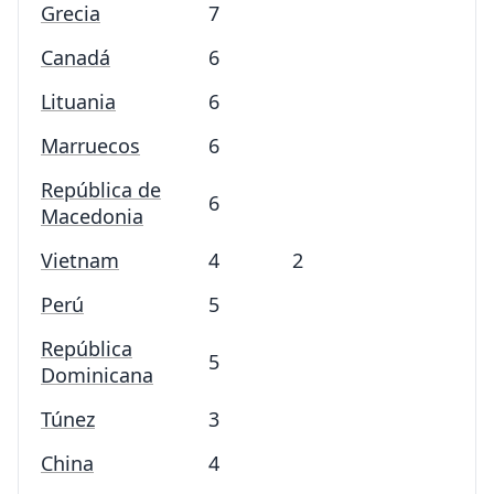
Grecia
7
Canadá
6
Lituania
6
Marruecos
6
República de
6
Macedonia
Vietnam
4
2
Perú
5
República
5
Dominicana
Túnez
3
China
4