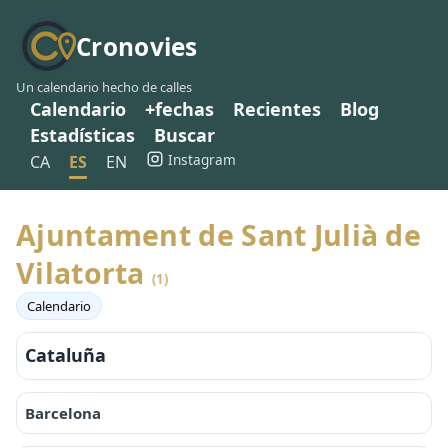
Cronovies
Un calendario hecho de calles
Calendario
+fechas
Recientes
Blog
Estadísticas
Buscar
Instagram
CA
ES
EN
Ajuntament de Sant Julià de
Vilatorta
(1)
Calendario
Cataluña
Barcelona