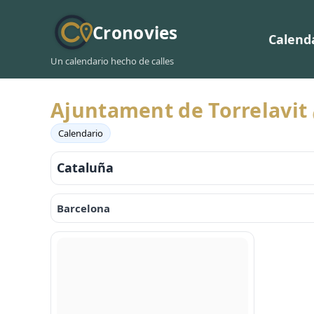
Cronovies
Calend
Un calendario hecho de calles
Ajuntament de Torrelavit
Calendario
Cataluña
Barcelona