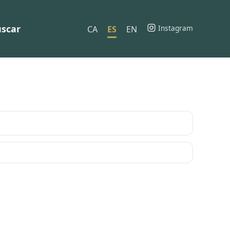
scar
Instagram
CA
ES
EN