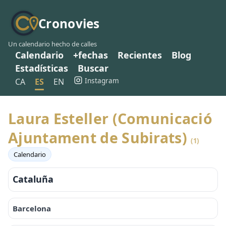
Cronovies
Un calendario hecho de calles
Calendario
+fechas
Recientes
Blog
Estadísticas
Buscar
Instagram
CA
ES
EN
Laura Esteller (Comunicació
Ajuntament de Subirats)
(1)
Calendario
Cataluña
Barcelona