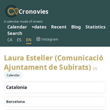
Cronovies
A calendar made of streets
Calendar
+dates
Recent
Blog
Statistics
Search
Instagram
CA
ES
EN
Laura Esteller (Comunicació
Ajuntament de Subirats)
(1)
Calendar
Catalonia
Barcelona