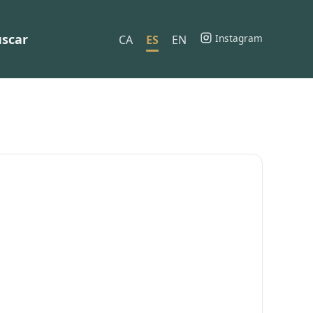
scar
Instagram
CA
ES
EN