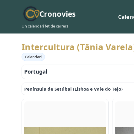
Cronovies
Calen
Un calendari fet de carrers
Intercultura (Tânia Varela
Calendari
Portugal
Península de Setúbal (Lisboa e Vale do Tejo)