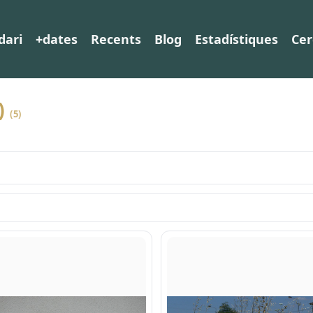
dari
+dates
Recents
Blog
Estadístiques
Cer
)
(5)