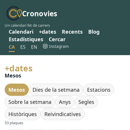
Cronovies
Un calendari fet de carrers
Calendari
+dates
Recents
Blog
Estadístiques
Cercar
Instagram
CA
ES
EN
+dates
Mesos
Mesos
Dies de la setmana
Estacions
Sobre la setmana
Anys
Segles
Històriques
Reivindicatives
53 plaques