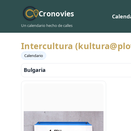
Cronovies
Calend
Un calendario hecho de calles
Intercultura (kultura@pl
Calendario
Bulgaria