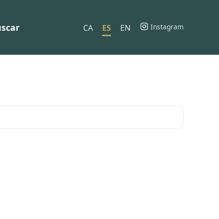
scar
Instagram
CA
ES
EN