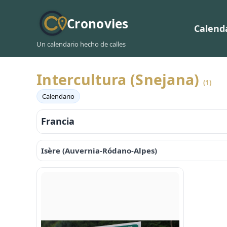
Cronovies
Calend
Un calendario hecho de calles
Intercultura (Snejana)
(1)
Calendario
Francia
Isère (Auvernia-Ródano-Alpes)