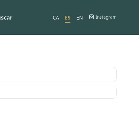
scar
Instagram
CA
ES
EN