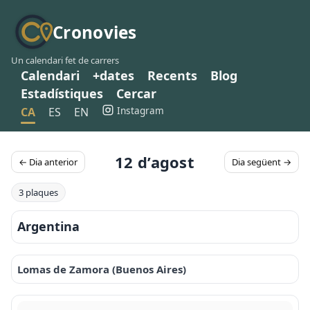
Cronovies
Un calendari fet de carrers
Calendari
+dates
Recents
Blog
Estadístiques
Cercar
Instagram
CA
ES
EN
12 d’agost
← Dia anterior
Dia següent →
3 plaques
Argentina
Lomas de Zamora (Buenos Aires)