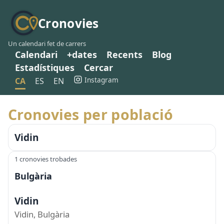
Cronovies
Un calendari fet de carrers
Calendari
+dates
Recents
Blog
Estadístiques
Cercar
Instagram
CA
ES
EN
Cronovies per població
Vidin
1 cronovies trobades
Bulgària
Vidin
Vidin, Bulgària