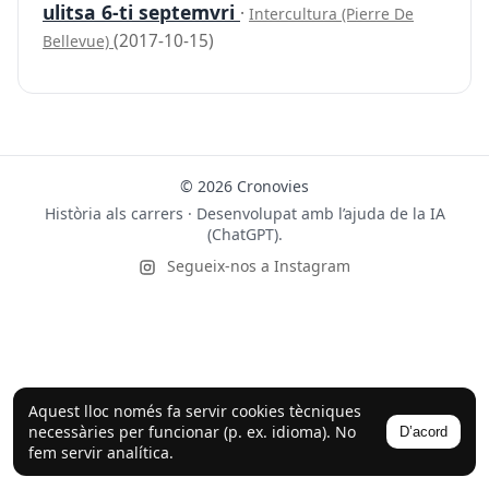
ulitsa 6-ti septemvri
·
Intercultura (Pierre De
(2017-10-15)
Bellevue)
© 2026 Cronovies
Història als carrers · Desenvolupat amb l’ajuda de la IA
(ChatGPT).
Segueix-nos a Instagram
Aquest lloc només fa servir cookies tècniques
necessàries per funcionar (p. ex. idioma). No
D’acord
fem servir analítica.