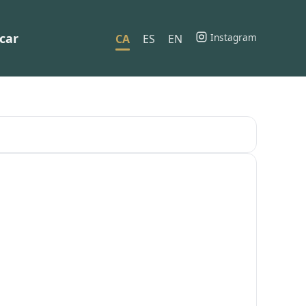
car
Instagram
CA
ES
EN