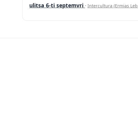
ulitsa 6-ti septemvri
·
Intercultura (Ermias Le