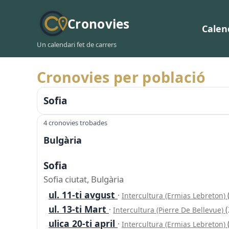
Cronovies
Calen
Un calendari fet de carrers
Cronovies per població
Sofia
4 cronovies trobades
Bulgària
Sofia
Sofia ciutat, Bulgària
ul. 11-ti avgust
·
Intercultura (Ermias Lebreton)
ul. 13-ti Mart
·
Intercultura (Pierre De Bellevue)
ulica 20-ti april
·
Intercultura (Ermias Lebreton)