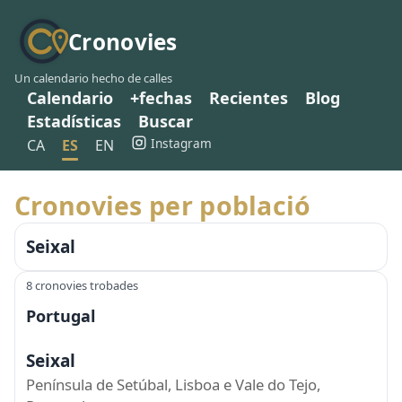
Cronovies
Un calendario hecho de calles
Calendario
+fechas
Recientes
Blog
Estadísticas
Buscar
Instagram
CA
ES
EN
Cronovies per població
Seixal
8 cronovies trobades
Portugal
Seixal
Península de Setúbal, Lisboa e Vale do Tejo,