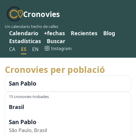
Cronovies
Un calendario hecho de calles
Calendario
+fechas
Recientes
Blog
Estadísticas
Buscar
Instagram
CA
ES
EN
Cronovies per població
San Pablo
15 cronovies trobades
Brasil
San Pablo
São Paulo, Brasil