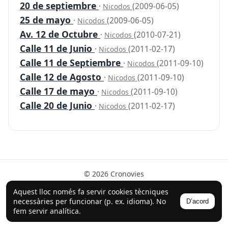
20 de septiembre
·
(2009-06-05)
Nicodos
25 de mayo
·
(2009-06-05)
Nicodos
Av. 12 de Octubre
·
(2010-07-21)
Nicodos
Calle 11 de Junio
·
(2011-02-17)
Nicodos
Calle 11 de Septiembre
·
(2011-09-10)
Nicodos
Calle 12 de Agosto
·
(2011-09-10)
Nicodos
Calle 17 de mayo
·
(2011-09-10)
Nicodos
Calle 20 de Junio
·
(2011-02-17)
Nicodos
© 2026 Cronovies
Història als carrers · Desenvolupat amb l’ajuda de la IA
Aquest lloc només fa servir cookies tècniques
(ChatGPT).
necessàries per funcionar (p. ex. idioma). No
D’acord
fem servir analítica.
Segueix-nos a Instagram