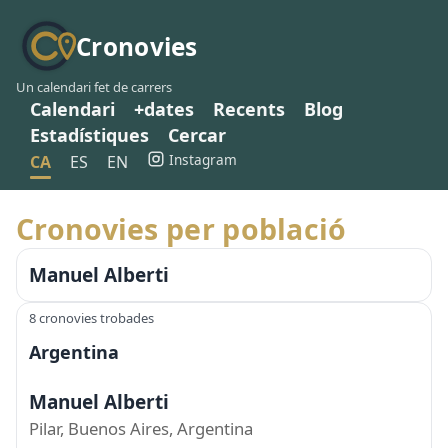
Cronovies
Un calendari fet de carrers
Calendari
+dates
Recents
Blog
Estadístiques
Cercar
Instagram
CA
ES
EN
Cronovies per població
Manuel Alberti
8 cronovies trobades
Argentina
Manuel Alberti
Pilar, Buenos Aires, Argentina