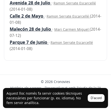
Avenida 28 de Julio
·
Ramon Serrate Escarcellé
(2014-01-08)
Calle 2 de Mayo
·
(2014-
Ramon Serrate Escarcellé
01-08)
Malecón 28 de Julio
·
(2014-
Mari Carmen Miguel
07-12)
Parque 7 de Junio
·
Ramon Serrate Escarcellé
(2014-01-08)
© 2026 Cronovies
Història als carrers · Desenvolupat amb l’ajuda de la IA
(ChatGPT).
Aquest lloc només fa servir cookies tècniques
necessàries per funcionar (p. ex. idioma). No
D’acord
Segueix-nos a Instagram
fem servir analítica.