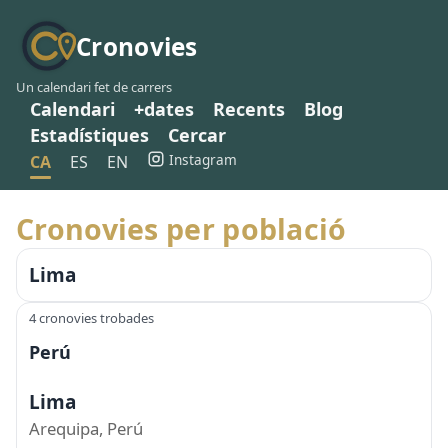
Cronovies
Un calendari fet de carrers
Calendari
+dates
Recents
Blog
Estadístiques
Cercar
Instagram
CA
ES
EN
Cronovies per població
Lima
4 cronovies trobades
Perú
Lima
Arequipa, Perú