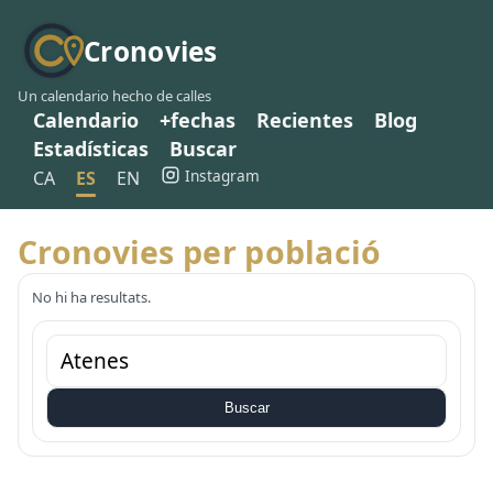
Cronovies
Un calendario hecho de calles
Calendario
+fechas
Recientes
Blog
Estadísticas
Buscar
Instagram
CA
ES
EN
Cronovies per població
No hi ha resultats.
Buscar