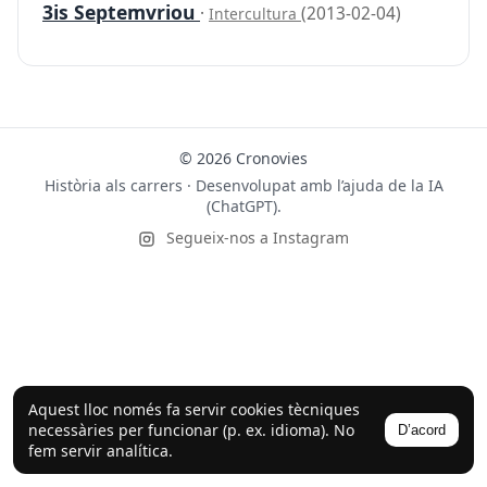
3is Septemvriou
·
(2013-02-04)
Intercultura
© 2026 Cronovies
Història als carrers · Desenvolupat amb l’ajuda de la IA
(ChatGPT).
Segueix-nos a Instagram
Aquest lloc només fa servir cookies tècniques
necessàries per funcionar (p. ex. idioma). No
D’acord
fem servir analítica.