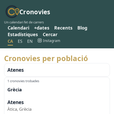
Cronovies
Un calendari fet de carrers
Calendari
+dates
Recents
Blog
Estadístiques
Cercar
Instagram
CA
ES
EN
Cronovies per població
Atenes
1 cronovies trobades
Grècia
Atenes
Àtica, Grècia