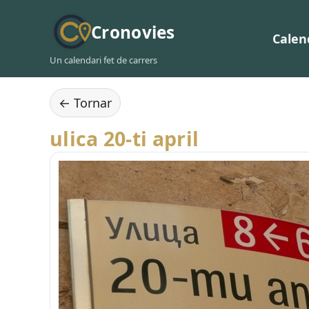
Cronovies
Calen
Un calendari fet de carrers
← Tornar
ulica 20-ti april