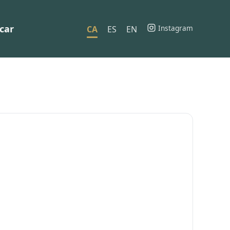
car
Instagram
CA
ES
EN