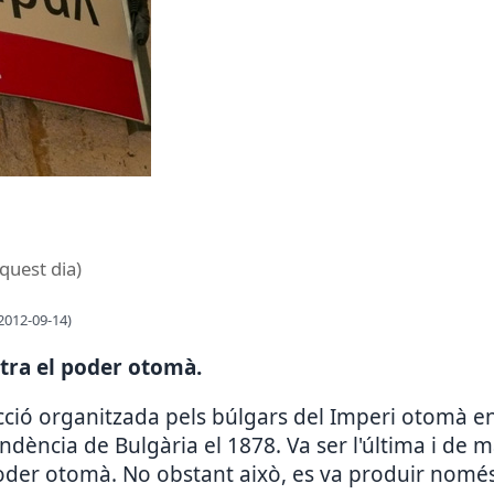
aquest dia)
2012-09-14)
ntra el poder otomà.
ecció organitzada pels búlgars del Imperi otomà en
ndència de Bulgària el 1878. Va ser l'última i de 
poder otomà. No obstant això, es va produir només 