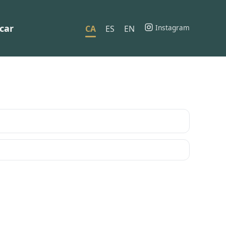
car
Instagram
CA
ES
EN