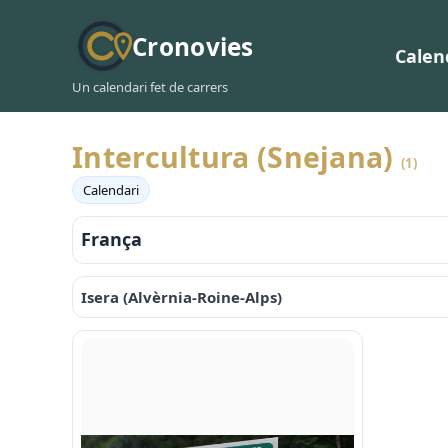
Cronovies
Calen
Un calendari fet de carrers
Intercultura (Snejana)
(1)
Calendari
França
Isera (Alvèrnia-Roine-Alps)