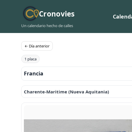
Cronovies
Calend
Un calendario hecho de calles
← Día anterior
1 placa
Francia
Charente-Maritime (Nueva Aquitania)