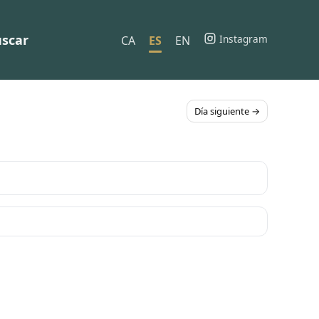
scar
Instagram
CA
ES
EN
Día siguiente →