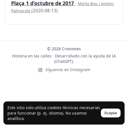
Plaça 1 d’octubre de 2017
·
Marta Bou i Antoni
(2020-08-13)
Palmarola
© 2026 Cronovies
Historia en las calles · Desarrollado con la ayuda de IA
(ChatGPT).
Síguenos en Instagram
Este sitio solo utiliza cookies técnicas necesarias
para funcionar (p. ej. idioma). No usamos
Aceptar
analítica.