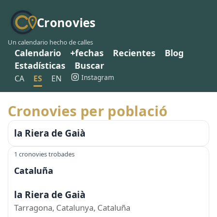
Cronovies
Un calendario hecho de calles
Calendario
+fechas
Recientes
Blog
Estadísticas
Buscar
Instagram
CA
ES
EN
Cronovies per població
la Riera de Gaià
1 cronovies trobades
Cataluña
la Riera de Gaià
Tarragona, Catalunya, Cataluña