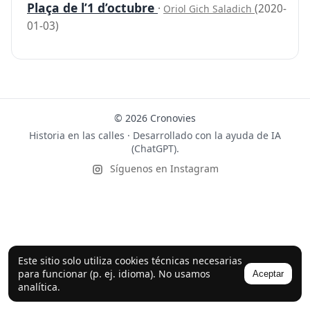
Plaça de l’1 d’octubre
·
(2020-
Oriol Gich Saladich
01-03)
© 2026 Cronovies
Historia en las calles · Desarrollado con la ayuda de IA
(ChatGPT).
Síguenos en Instagram
Este sitio solo utiliza cookies técnicas necesarias
para funcionar (p. ej. idioma). No usamos
Aceptar
analítica.