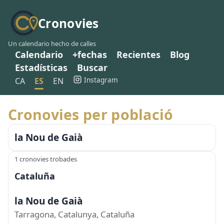
Cronovies
Un calendario hecho de calles
Calendario
+fechas
Recientes
Blog
Estadísticas
Buscar
Instagram
CA
ES
EN
Cronovies per població
la Nou de Gaià
1 cronovies trobades
Cataluña
la Nou de Gaià
Tarragona, Catalunya, Cataluña