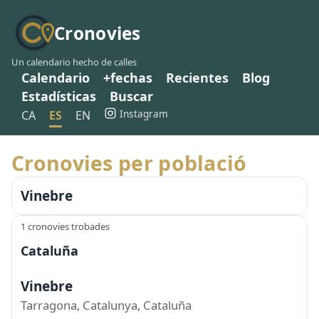
Cronovies
Un calendario hecho de calles
Calendario
+fechas
Recientes
Blog
Estadísticas
Buscar
Instagram
CA
ES
EN
Cronovies per població
Vinebre
1 cronovies trobades
Cataluña
Vinebre
Tarragona, Catalunya, Cataluña