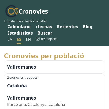
Cronovies
Un calendario hecho de calles
Calendario
+fechas
Recientes
Blog
Estadísticas
Buscar
Instagram
CA
ES
EN
Cronovies per població
Vallromanes
2 cronovies trobades
Cataluña
Vallromanes
Barcelona, Catalunya, Cataluña