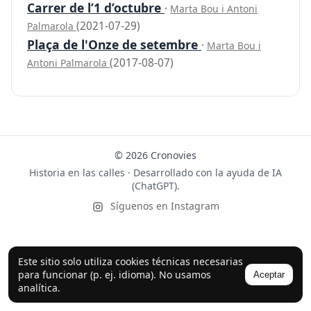
Carrer de l’1 d’octubre
·
Marta Bou i Antoni
(2021-07-29)
Palmarola
Plaça de l'Onze de setembre
·
Marta Bou i
(2017-08-07)
Antoni Palmarola
© 2026 Cronovies
Historia en las calles · Desarrollado con la ayuda de IA
(ChatGPT).
Síguenos en Instagram
Este sitio solo utiliza cookies técnicas necesarias
para funcionar (p. ej. idioma). No usamos
Aceptar
analítica.