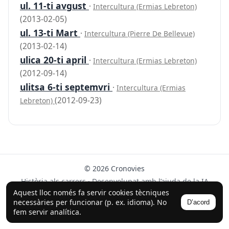
ul. 11-ti avgust
·
Intercultura (Ermias Lebreton)
(2013-02-05)
ul. 13-ti Mart
·
Intercultura (Pierre De Bellevue)
(2013-02-14)
ulica 20-ti april
·
Intercultura (Ermias Lebreton)
(2012-09-14)
ulitsa 6-ti septemvri
·
Intercultura (Ermias
(2012-09-23)
Lebreton)
© 2026 Cronovies
Història als carrers · Desenvolupat amb l’ajuda de la IA
(ChatGPT).
Aquest lloc només fa servir cookies tècniques
necessàries per funcionar (p. ex. idioma). No
D’acord
Segueix-nos a Instagram
fem servir analítica.