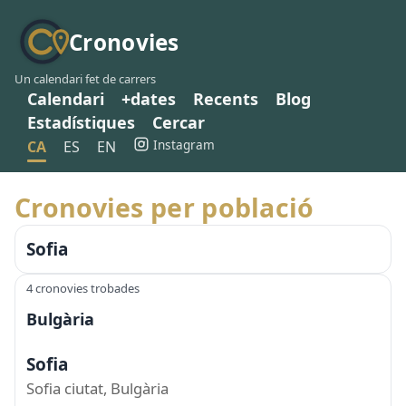
Cronovies
Un calendari fet de carrers
Calendari
+dates
Recents
Blog
Estadístiques
Cercar
Instagram
CA
ES
EN
Cronovies per població
Sofia
4 cronovies trobades
Bulgària
Sofia
Sofia ciutat, Bulgària