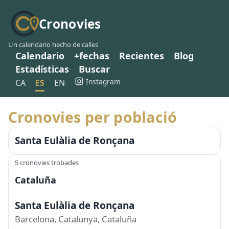
Cronovies
Un calendario hecho de calles
Calendario
+fechas
Recientes
Blog
Estadísticas
Buscar
Instagram
CA
ES
EN
Cronovies per població
Santa Eulàlia de Ronçana
5 cronovies trobades
Cataluña
Santa Eulàlia de Ronçana
Barcelona, Catalunya, Cataluña