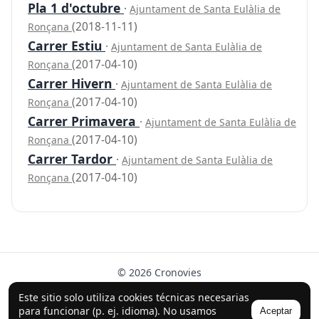
Pla 1 d'octubre
·
Ajuntament de Santa Eulàlia de
(2018-11-11)
Ronçana
Carrer Estiu
·
Ajuntament de Santa Eulàlia de
(2017-04-10)
Ronçana
Carrer Hivern
·
Ajuntament de Santa Eulàlia de
(2017-04-10)
Ronçana
Carrer Primavera
·
Ajuntament de Santa Eulàlia de
(2017-04-10)
Ronçana
Carrer Tardor
·
Ajuntament de Santa Eulàlia de
(2017-04-10)
Ronçana
© 2026 Cronovies
Historia en las calles · Desarrollado con la ayuda de IA
Este sitio solo utiliza cookies técnicas necesarias
(ChatGPT).
para funcionar (p. ej. idioma). No usamos
Aceptar