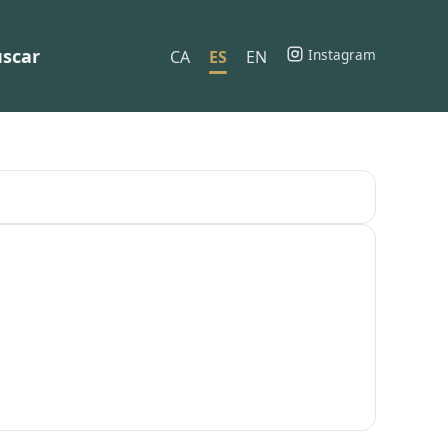
scar
Instagram
CA
ES
EN