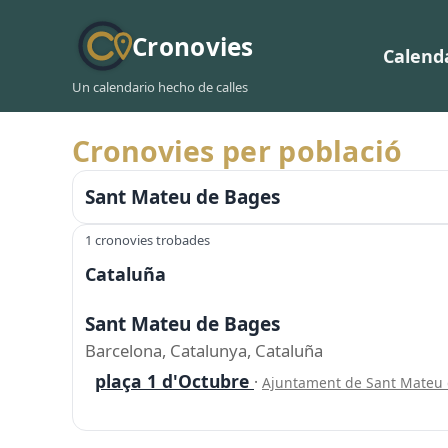
Cronovies
Calend
Un calendario hecho de calles
Cronovies per població
Sant Mateu de Bages
1 cronovies trobades
Cataluña
Sant Mateu de Bages
Barcelona, Catalunya, Cataluña
plaça 1 d'Octubre
·
Ajuntament de Sant Mateu