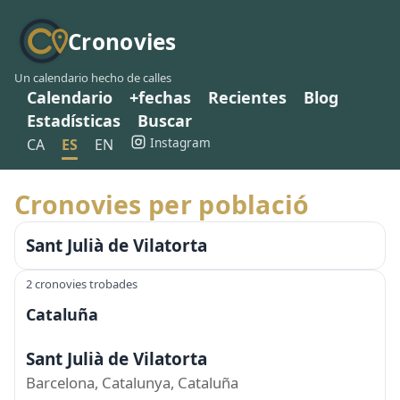
Cronovies
Un calendario hecho de calles
Calendario
+fechas
Recientes
Blog
Estadísticas
Buscar
Instagram
CA
ES
EN
Cronovies per població
Sant Julià de Vilatorta
2 cronovies trobades
Cataluña
Sant Julià de Vilatorta
Barcelona, Catalunya, Cataluña