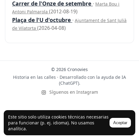
Carrer de l'Onze de setembre
·
Marta Bou i
(2012-08-19)
Antoni Palmarola
Plaça de l'U d'octubre
·
Ajuntament de Sant Julià
(2026-04-08)
de Vilatorta
© 2026 Cronovies
Historia en las calles · Desarrollado con la ayuda de IA
(ChatGPT).
Síguenos en Instagram
Este sitio solo utiliza cookies técnicas necesarias
para funcionar (p. ej. idioma). No usamos
Aceptar
analítica.