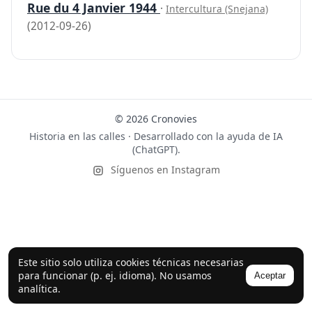
Rue du 4 Janvier 1944
·
Intercultura (Snejana)
(2012-09-26)
© 2026 Cronovies
Historia en las calles · Desarrollado con la ayuda de IA
(ChatGPT).
Síguenos en Instagram
Este sitio solo utiliza cookies técnicas necesarias
para funcionar (p. ej. idioma). No usamos
Aceptar
analítica.