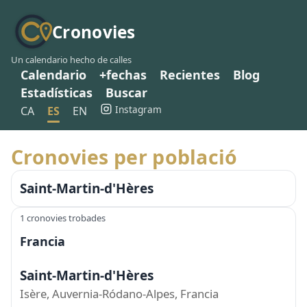
Cronovies
Un calendario hecho de calles
Calendario
+fechas
Recientes
Blog
Estadísticas
Buscar
Instagram
CA
ES
EN
Cronovies per població
Saint-Martin-d'Hères
1 cronovies trobades
Francia
Saint-Martin-d'Hères
Isère, Auvernia-Ródano-Alpes, Francia