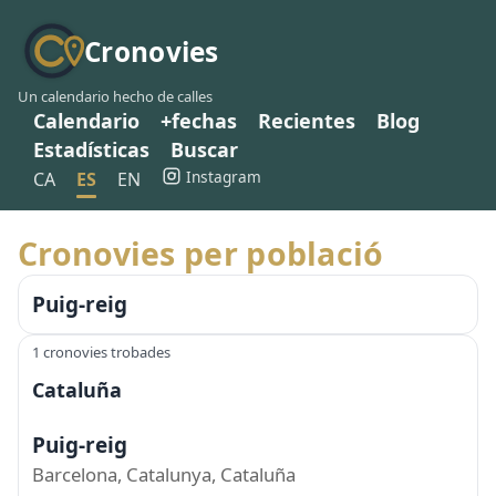
Cronovies
Un calendario hecho de calles
Calendario
+fechas
Recientes
Blog
Estadísticas
Buscar
Instagram
CA
ES
EN
Cronovies per població
Puig-reig
1 cronovies trobades
Cataluña
Puig-reig
Barcelona, Catalunya, Cataluña