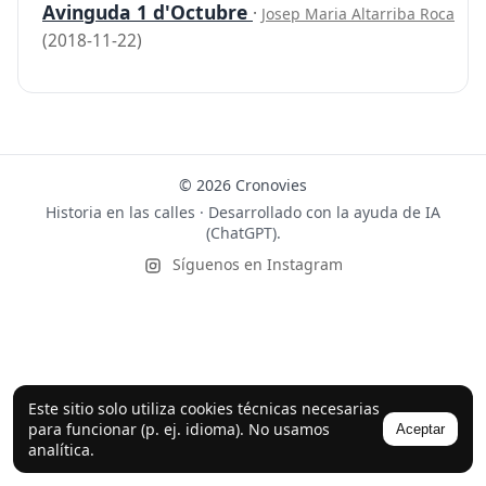
Avinguda 1 d'Octubre
·
Josep Maria Altarriba Roca
(2018-11-22)
© 2026 Cronovies
Historia en las calles · Desarrollado con la ayuda de IA
(ChatGPT).
Síguenos en Instagram
Este sitio solo utiliza cookies técnicas necesarias
para funcionar (p. ej. idioma). No usamos
Aceptar
analítica.