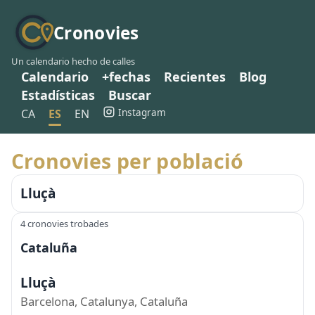
Cronovies
Un calendario hecho de calles
Calendario
+fechas
Recientes
Blog
Estadísticas
Buscar
Instagram
CA
ES
EN
Cronovies per població
Lluçà
4 cronovies trobades
Cataluña
Lluçà
Barcelona, Catalunya, Cataluña