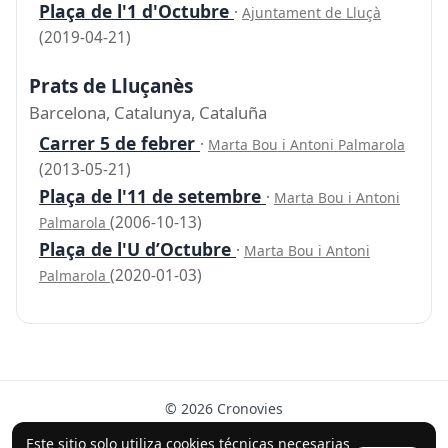
Plaça de l'1 d'Octubre
·
Ajuntament de Lluçà
(2019-04-21)
Prats de Lluçanès
Barcelona, Catalunya, Cataluña
Carrer 5 de febrer
·
Marta Bou i Antoni Palmarola
(2013-05-21)
Plaça de l'11 de setembre
·
Marta Bou i Antoni
(2006-10-13)
Palmarola
Plaça de l'U d’Octubre
·
Marta Bou i Antoni
(2020-01-03)
Palmarola
© 2026 Cronovies
Historia en las calles · Desarrollado con la ayuda de IA
Este sitio solo utiliza cookies técnicas necesarias