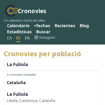
Cronovies
Un calendario hecho de calles
Calendario
+fechas
Recientes
Blog
Estadísticas
Buscar
Instagram
CA
ES
EN
Cronovies per població
La Fuliola
2 cronovies trobades
Cataluña
La Fuliola
Lleida, Catalunya, Cataluña