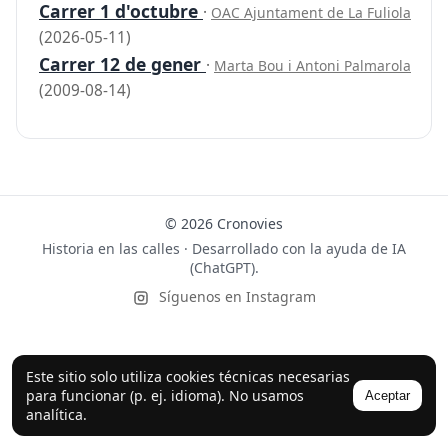
Carrer 1 d'octubre
·
OAC Ajuntament de La Fuliola
(2026-05-11)
Carrer 12 de gener
·
Marta Bou i Antoni Palmarola
(2009-08-14)
© 2026 Cronovies
Historia en las calles · Desarrollado con la ayuda de IA
(ChatGPT).
Síguenos en Instagram
Este sitio solo utiliza cookies técnicas necesarias
para funcionar (p. ej. idioma). No usamos
Aceptar
analítica.