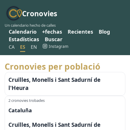
Cronovies
Un calendario hecho de calles
Calendario
+fechas
Recientes
Blog
Estadísticas
Buscar
Instagram
CA
ES
EN
Cronovies per població
Cruïlles, Monells i Sant Sadurní de
l'Heura
2 cronovies trobades
Cataluña
Cruïlles, Monells i Sant Sadurní de