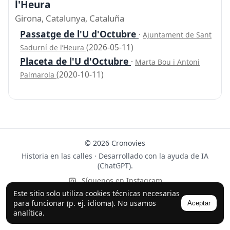
l'Heura
Girona, Catalunya, Cataluña
Passatge de l'U d'Octubre
·
Ajuntament de Sant
(2026-05-11)
Sadurní de l’Heura
Placeta de l'U d'Octubre
·
Marta Bou i Antoni
(2020-10-11)
Palmarola
© 2026 Cronovies
Historia en las calles · Desarrollado con la ayuda de IA
(ChatGPT).
Síguenos en Instagram
Este sitio solo utiliza cookies técnicas necesarias
para funcionar (p. ej. idioma). No usamos
Aceptar
analítica.