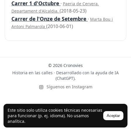
Carrer 1 d'Octubre
·
Paeria de Cervera.
(2018-05-23)
Departament d'Alcaldia.
Carrer de l'Onze de Setembre
·
Marta Bou i
(2010-06-01)
Antoni Palmarola
© 2026 Cronovies
Historia en las calles · Desarrollado con la ayuda de IA
(ChatGPT).
Síguenos en Instagram
Este sitio solo utiliza cookies técnicas necesarias
para funcionar (p. ej. idioma). No usamos
Aceptar
analítica.