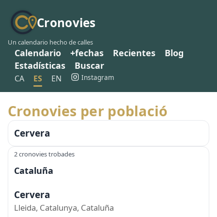
Cronovies
Un calendario hecho de calles
Calendario
+fechas
Recientes
Blog
Estadísticas
Buscar
Instagram
CA
ES
EN
Cronovies per població
Cervera
2 cronovies trobades
Cataluña
Cervera
Lleida, Catalunya, Cataluña