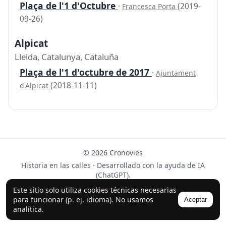
Plaça de l'1 d'Octubre
·
(2019-
Francesca Porta
09-26)
Alpicat
Lleida, Catalunya, Cataluña
Plaça de l'1 d'octubre de 2017
·
Ajuntament
(2018-11-11)
d'Alpicat
© 2026 Cronovies
Historia en las calles · Desarrollado con la ayuda de IA
(ChatGPT).
Síguenos en Instagram
Este sitio solo utiliza cookies técnicas necesarias
para funcionar (p. ej. idioma). No usamos
Aceptar
analítica.