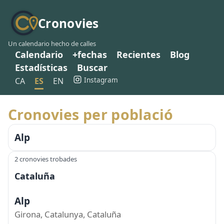
Cronovies
Un calendario hecho de calles
Calendario
+fechas
Recientes
Blog
Estadísticas
Buscar
Instagram
CA
ES
EN
Cronovies per població
Alp
2 cronovies trobades
Cataluña
Alp
Girona, Catalunya, Cataluña