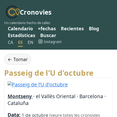
Cronovies
Un calendario hecho de calles
Calendario
+fechas
Recientes
Blog
Estadísticas
Buscar
Instagram
CA
ES
EN
← Tornar
Passeig de l’U d'octubre
Montseny
· el Vallès Oriental · Barcelona ·
Cataluña
Data:
1 de octubre
(veure totes les cronovies