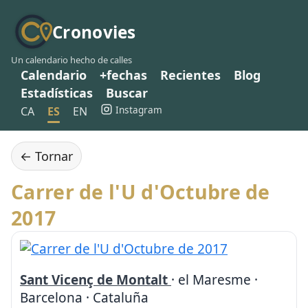
Cronovies
Un calendario hecho de calles
Calendario
+fechas
Recientes
Blog
Estadísticas
Buscar
Instagram
CA
ES
EN
← Tornar
Carrer de l'U d'Octubre de
2017
Sant Vicenç de Montalt
· el Maresme ·
Barcelona · Cataluña