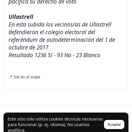
pacífica su derecho de voto
Ullastrell
En esta subida los vecinos/as de Ullastrell
defendieron el colegio electoral del
referéndum de autodeterminación del 1 de
octubre de 2017
Resultado 1236 Sí - 93 No - 23 Blanco
📍 Ver en el mapa
© 2026 Cronovies
Este sitio solo utiliza cookies técnicas necesarias
Historia en las calles · Desarrollado con la ayuda de IA (ChatGPT).
para funcionar (p. ej. idioma). No usamos
Aceptar
analítica.
Síguenos en Instagram