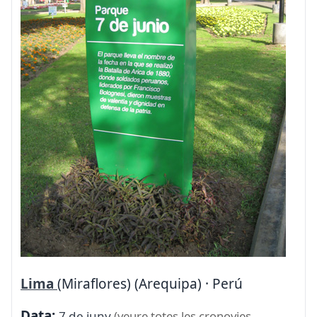
Lima
(Miraflores) (Arequipa) · Perú
Data:
7 de juny
(veure totes les cronovies